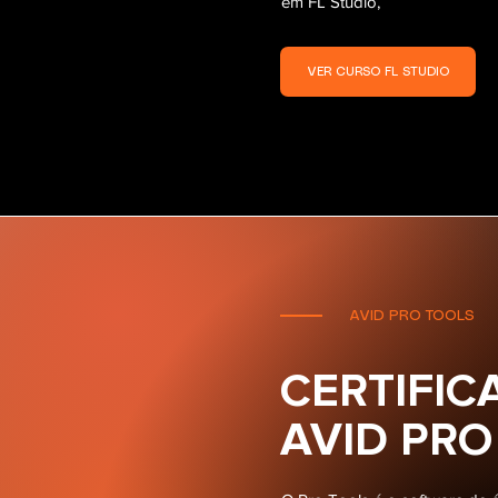
em FL Studio,
VER CURSO FL STUDIO
AVID PRO TOOLS
CERTIFI
AVID PRO