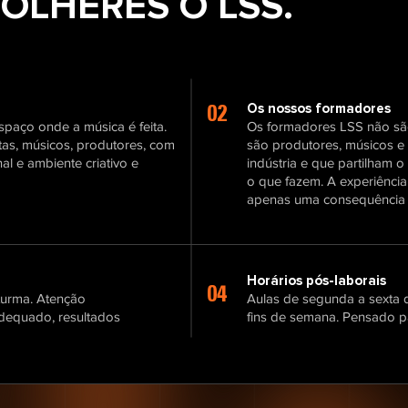
OLHERES O LSS.
Os nossos formadores
02
aço onde a música é feita.
Os formadores LSS não sã
tas, músicos, produtores, com
são produtores, músicos e 
al e ambiente criativo e
indústria e que partilham
o que fazem. A experiência
apenas uma consequência n
Horários pós-laborais
04
turma. Atenção
Aulas de segunda a sexta 
 adequado, resultados
fins de semana. Pensado p