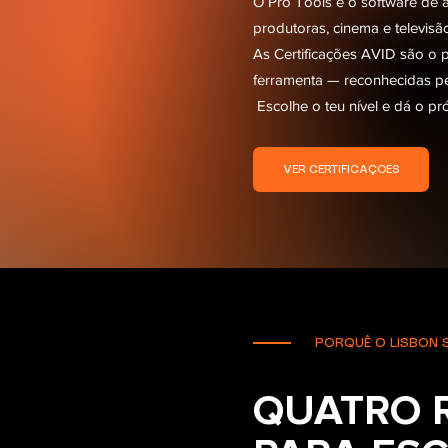
O Pro Tools é o software de á
produtoras, cinema e televis
As Certificações AVID são o p
ferramenta — reconhecidas pel
Escolhe o teu nível e dá o p
VER CERTIFICAÇÕES
PORQUÊ O LISBON 
QUATRO 