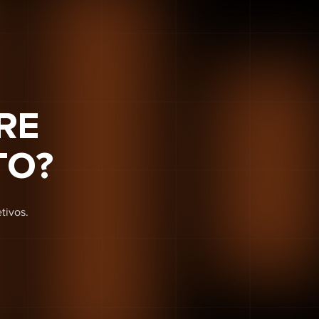
RE
TO?
tivos.