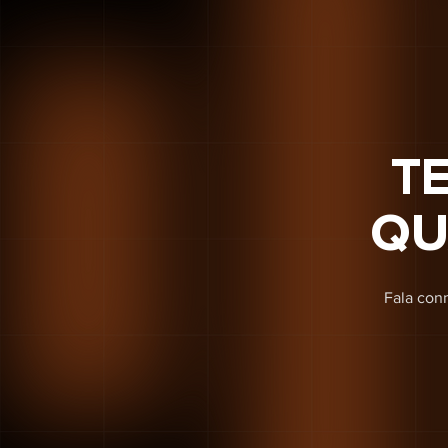
T
QU
Fala conn