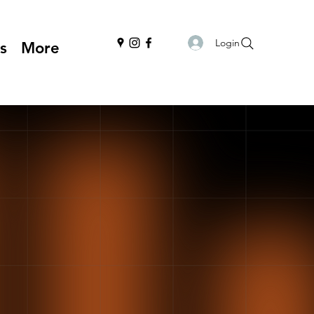
Login
s
More