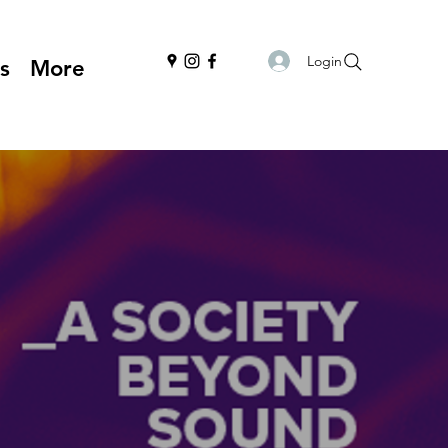
Login
s
More