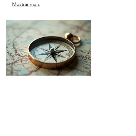
Mostrar mais
03.
Pacote Orientação
Especializada
Obtenha insights valiosos e
recomendações estratégicas com
este pacote focado em suas metas.
Ideal para quem busca clareza e um
direcionamento profissional para seus