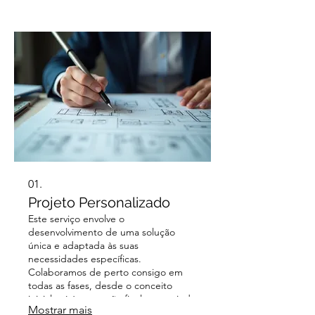
01.
Projeto Personalizado
Este serviço envolve o
desenvolvimento de uma solução
única e adaptada às suas
necessidades específicas.
Colaboramos de perto consigo em
todas as fases, desde o conceito
inicial até à execução final, garantindo
Mostrar mais
um ajuste perfeito aos seus objetivos.