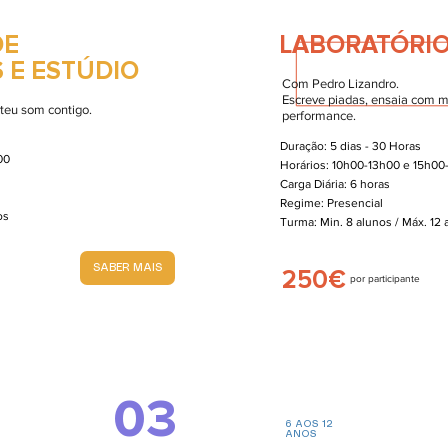
DE
LABORATÓRIO
 E ESTÚDIO
Com Pedro Lizandro.
Escreve piadas, ensaia com m
 teu som contigo.
performance.
Duração: 5 dias - 30 Horas
00
Horários: 10h00-13h00 e 15h00
Carga Diária: 6 horas
Regime: Presencial
nos
Turma: Min. 8 alunos / Máx. 12
SABER MAIS
250€
por participante
03
6 AOS 12
ANOS