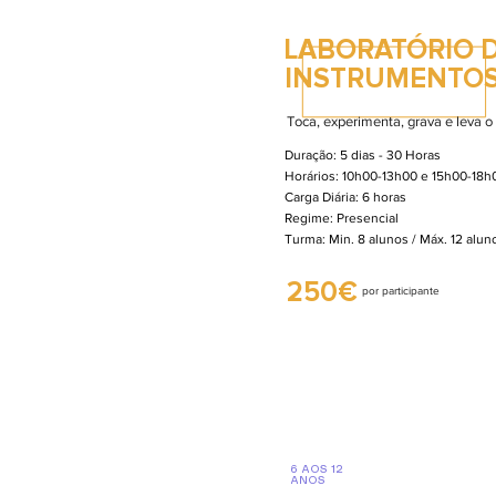
LABORATÓRIO 
INSTRUMENTOS
Toca, experimenta, grava e leva o
Duração: 5 dias - 30 Horas
Horários: 10h00-13h00 e 15h00-18h
Carga Diária: 6 horas
Regime: Presencial
Turma: Min. 8 alunos / Máx. 12 alu
250€
por participante
6 AOS 12
ANOS