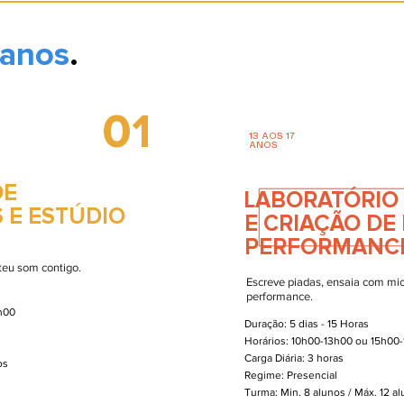
 anos
.
01
13 AOS 17
ANOS
DE
LABORATÓRIO
 E ESTÚDIO
E CRIAÇÃO D
PERFORMANC
 teu som contigo.
Escreve piadas, ensaia com mic
performance.
h00
Duração: 5 dias - 15 Horas
Horários: 10h00-13h00 ou 15h00
Carga Diária: 3 horas
nos
Regime: Presencial
Turma: Min. 8 alunos / Máx. 12 a