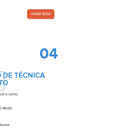
SABER MAIS
04
 DE TÉCNICA
TO
al e canto..
00-18h00
 alunos