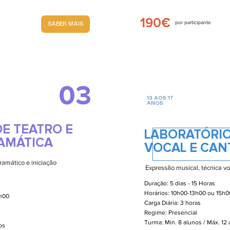
190€
por participante
SABER MAIS
03
13 AOS 17
ANOS
E TEATRO E
LABORATÓRIO
AMÁTICA
VOCAL E CAN
ramático e iniciação
Expressão musical, técnica voc
Duração: 5 dias - 15 Horas
Horários: 10h00-13h00 ou 15h
8h00
Carga Diária: 3 horas
Regime: Presencial
Turma: Min. 8 alunos / Máx. 12
nos