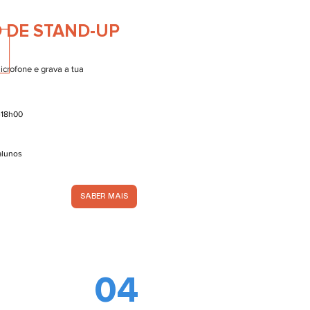
 DE STAND-UP
icrofone e grava a tua
-18h00
 alunos
SABER MAIS
04