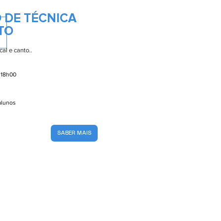
 DE TÉCNICA
TO
al e canto..
-18h00
 alunos
SABER MAIS