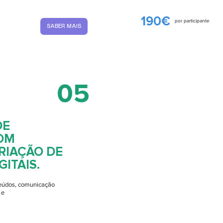
190€
por participante
SABER MAIS
05
DE
OM
RIAÇÃO DE
ITAIS.
nteúdos, comunicação
 e