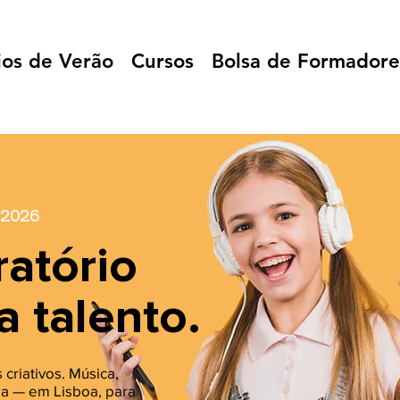
ios de Verão
Cursos
Bolsa de Formadore
 2026
atório
a
talento.
 criativos. Música,
fia — em Lisboa, para