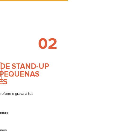
02
 DE STAND-UP
E PEQUENAS
ES
rofone e grava a tua
-18h00
lunos