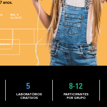
7 anos.
OA
MÍN. 8
ALUNOS
atórios
5
8-12
LABORATÓRIOS
PARTICIPANTES
CRIATIVOS
POR GRUPO