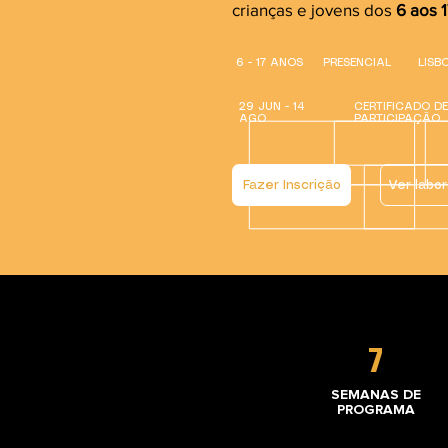
crianças e jovens dos
6 aos 1
6 - 17 ANOS
PRESENCIAL
LISB
29 JUN - 14
CERTIFICADO DE
AGO
PARTICIPAÇÃO
Fazer Inscrição
Ver labor
7
SEMANAS DE
PROGRAMA