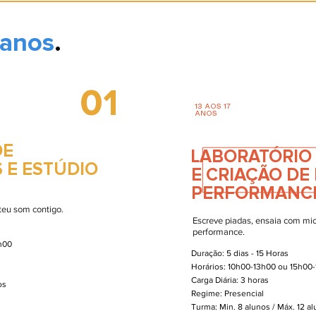
 anos
.
01
13 AOS 17
ANOS
DE
LABORATÓRIO
 E ESTÚDIO
E CRIAÇÃO D
PERFORMANC
 teu som contigo.
Escreve piadas, ensaia com mic
performance.
h00
Duração: 5 dias - 15 Horas
Horários: 10h00-13h00 ou 15h00
Carga Diária: 3 horas
nos
Regime: Presencial
Turma: Min. 8 alunos / Máx. 12 a