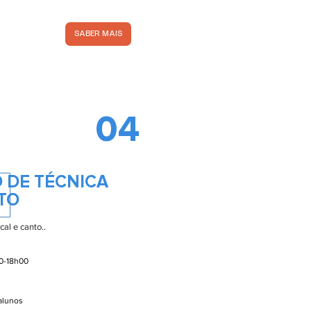
SABER MAIS
04
 DE TÉCNICA
TO
al e canto..
00-18h00
 alunos