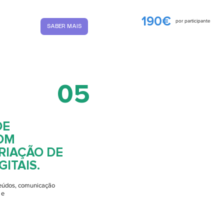
190€
por participante
SABER MAIS
05
DE
OM
RIAÇÃO DE
ITAIS.
nteúdos, comunicação
 e