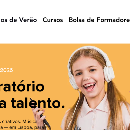
ios de Verão
Cursos
Bolsa de Formadore
 2026
atório
a
talento.
 criativos. Música,
fia — em Lisboa, para