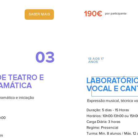
190€
por participante
SABER MAIS
03
13 AOS 17
ANOS
E TEATRO E
LABORATÓRIO
AMÁTICA
VOCAL E CAN
ramático e iniciação
Expressão musical, técnica voc
Duração: 5 dias - 15 Horas
Horários: 10h00-13h00 ou 15h
8h00
Carga Diária: 3 horas
Regime: Presencial
Turma: Min. 8 alunos / Máx. 12
nos