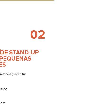
02
 DE STAND-UP
E PEQUENAS
ES
rofone e grava a tua
-18h00
lunos