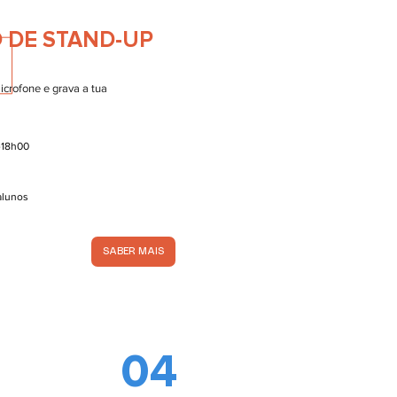
 DE STAND-UP
icrofone e grava a tua
-18h00
 alunos
SABER MAIS
04