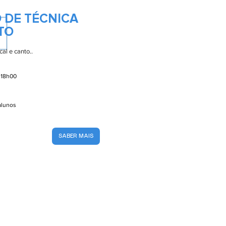
 DE TÉCNICA
TO
al e canto..
-18h00
 alunos
SABER MAIS