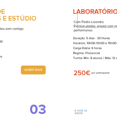
DE
LABORATÓRIO
 E ESTÚDIO
Com Pedro Lizandro.
Escreve piadas, ensaia com m
 teu som contigo.
performance.
Duração: 5 dias - 30 Horas
00
Horários: 10h00-13h00 e 15h00
Carga Diária: 6 horas
Regime: Presencial
nos
Turma: Min. 8 alunos / Máx. 12
SABER MAIS
250€
por participante
03
6 AOS 12
ANOS