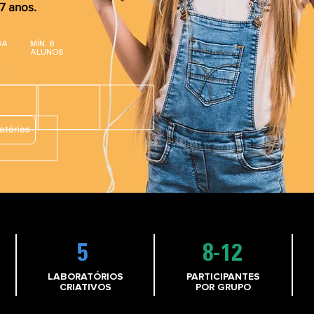
7 anos.
OA
MÍN. 8
ALUNOS
atórios
5
8-12
LABORATÓRIOS
PARTICIPANTES
CRIATIVOS
POR GRUPO