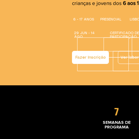
crianças e jovens dos
6 aos 1
6 - 17 ANOS
PRESENCIAL
LISB
29 JUN - 14
CERTIFICADO DE
AGO
PARTICIPAÇÃO
Fazer Inscrição
Ver labor
7
SEMANAS DE
PROGRAMA