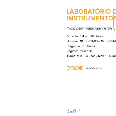
LABORATÓRIO 
INSTRUMENTOS
Toca, experimenta, grava e leva o
Duração: 5 dias - 30 Horas
Horários: 10h00-13h00 e 15h00-18h
Carga Diária: 6 horas
Regime: Presencial
Turma: Min. 8 alunos / Máx. 12 alu
250€
por participante
6 AOS 12
ANOS